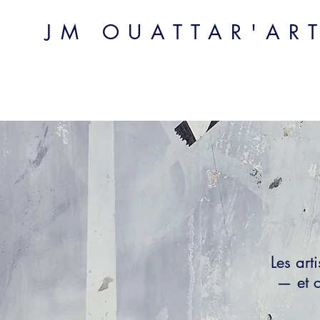
JM OUATTAR'AR
Les art
— et c