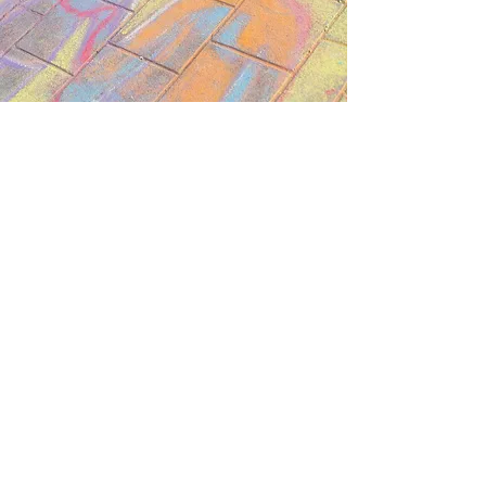
Ateliers de création
collective
"Créer Ensemble, S'épanouir
Ensemble"
Découvrez la magie de la création
partagée avec nos ateliers de peinture
collective. Une expérience unique où
l'art devient un langage commun, un