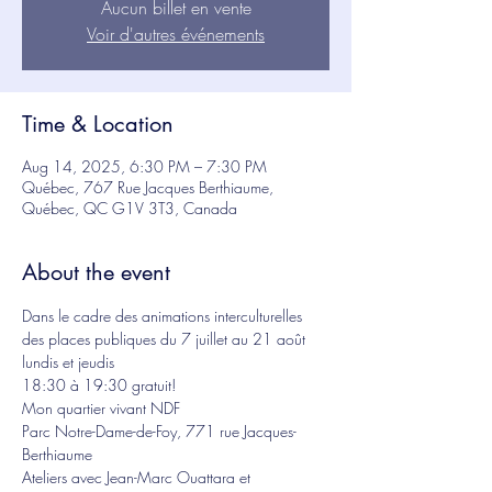
Aucun billet en vente
Voir d'autres événements
Time & Location
Aug 14, 2025, 6:30 PM – 7:30 PM
Québec, 767 Rue Jacques Berthiaume,
Québec, QC G1V 3T3, Canada
About the event
Dans le cadre des animations interculturelles 
des places publiques du 7 juillet au 21 août 
lundis et jeudis
18:30 à 19:30 gratuit!
Mon quartier vivant NDF
Parc Notre-Dame-de-Foy, 771 rue Jacques-
Berthiaume
Ateliers avec Jean-Marc Ouattara et 