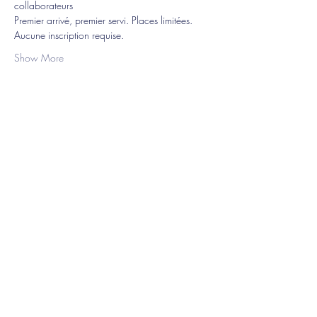
collaborateurs
Premier arrivé, premier servi. Places limitées. 
Aucune inscription requise.
Show More
Share this event
JM OUATTAR'ART
Jean Marc Ouattra
- Painter
Facebook
Instagram
Privacy Policy