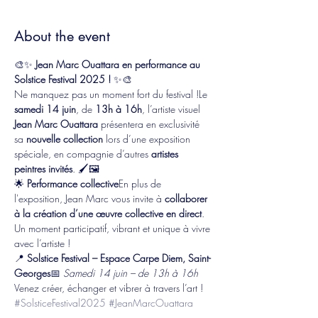
About the event
🎨✨ 
Jean Marc Ouattara en performance au 
Solstice Festival 2025 !
 ✨🎨
Ne manquez pas un moment fort du festival !Le 
samedi 14 juin
, de 
13h à 16h
, l’artiste visuel 
Jean Marc Ouattara
 présentera en exclusivité 
sa 
nouvelle collection
 lors d’une exposition 
spéciale, en compagnie d’autres 
artistes 
peintres invités
. 🖌️🖼️
🌟 
Performance collective
En plus de 
l'exposition, Jean Marc vous invite à 
collaborer 
à la création d’une œuvre collective en direct
. 
Un moment participatif, vibrant et unique à vivre 
avec l’artiste !
📍 
Solstice Festival – Espace Carpe Diem, Saint-
Georges
📅 
Samedi 14 juin – de 13h à 16h
Venez créer, échanger et vibrer à travers l’art !
#SolsticeFestival2025
#JeanMarcOuattara
#ArtCollectif
#ExpoLive
#CréationPartagée