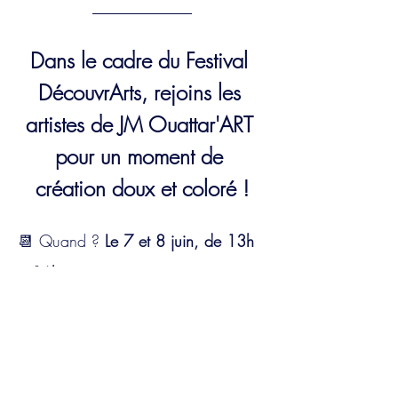
Dans le cadre du Festival 
DécouvrArts, rejoins les 
artistes de JM Ouattar'ART 
pour un moment de 
création doux et coloré !
📆 Quand ?
 Le 7 et 8 juin, de 13h 
à 16h
📍 Où ? 
Festival DécouvrArts – (SITE 
AA) dans le rond-point de la rue 
Michel-Hervé 