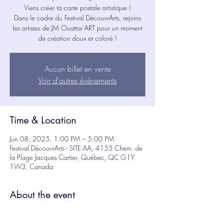
Viens créer ta carte postale artistique !
Dans le cadre du Festival DécouvrArts, rejoins
les artistes de JM Ouattar'ART pour un moment
de création doux et coloré !
Aucun billet en vente
Voir d'autres événements
Time & Location
Jun 08, 2025, 1:00 PM – 5:00 PM
Festival DécouvrArts - SITE AA, 4155 Chem. de
la Plage Jacques Cartier, Québec, QC G1Y
1W3, Canada
About the event